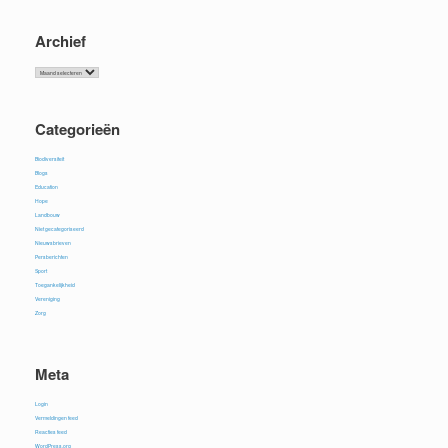
Archief
Archief
Categorieën
Biodiversiteit
Blogs
Education
Hope
Landbouw
Niet gecategoriseerd
Nieuwsbrieven
Persberichten
Sport
Toegankelijkheid
Vereniging
Zorg
Meta
Login
Vermeldingen feed
Reacties feed
WordPress.org