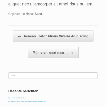
aliquet nec ullamcorper sit amet risus nullam.
Geplaatst in
Hope
,
Sport
.
Bericht navigatie
←
Aenean Tortor Atisus Viverra Adipiscing
Mijn stem gaat naar…
→
Zoeken
naar:
Recente berichten
Raad van de straat, Eveline Kroes
Een antwoord hebben en erin geloven zijn twee verschillende dingen