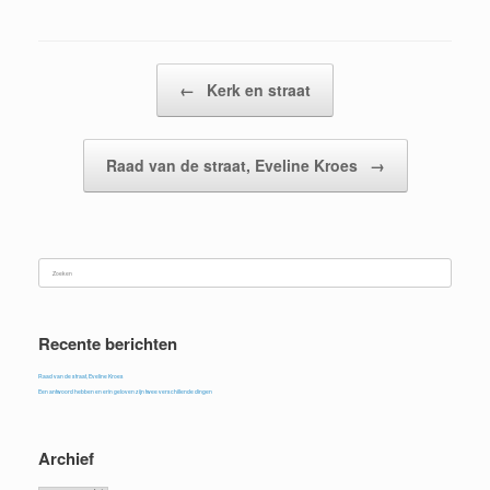
Bericht navigatie
←
Kerk en straat
Raad van de straat, Eveline Kroes
→
Zoeken
naar:
Recente berichten
Raad van de straat, Eveline Kroes
Een antwoord hebben en erin geloven zijn twee verschillende dingen
Archief
Archief