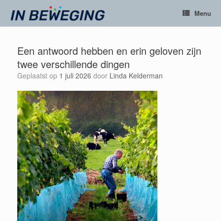
Ga
Menu
naar
de
inhoud
Een antwoord hebben en erin geloven zijn
twee verschillende dingen
Geplaatst op
1 juli 2026
door
Linda Kelderman