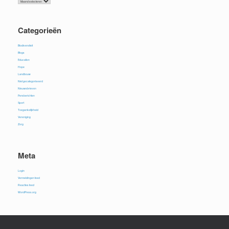
Categorieën
Biodiversiteit
Blogs
Education
Hope
Landbouw
Niet gecategoriseerd
Nieuwsbrieven
Persberichten
Sport
Toegankelijkheid
Vereniging
Zorg
Meta
Login
Vermeldingen feed
Reacties feed
WordPress.org