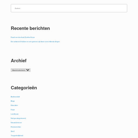
Zoeken
naar:
Recente berichten
Raad van de straat, Eveline Kroes
Een antwoord hebben en erin geloven zijn twee verschillende dingen
Archief
Archief
Categorieën
Biodiversiteit
Blogs
Education
Hope
Landbouw
Niet gecategoriseerd
Nieuwsbrieven
Persberichten
Sport
Toegankelijkheid