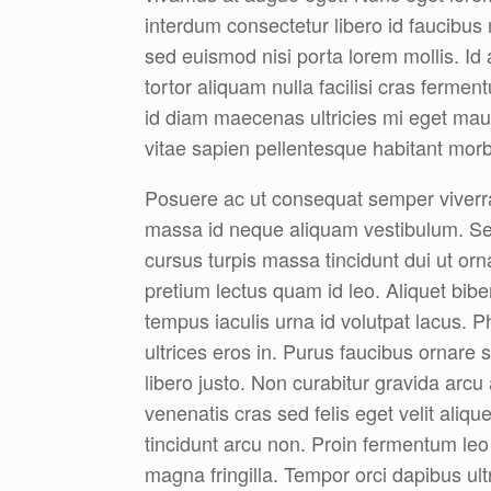
interdum consectetur libero id faucibus
sed euismod nisi porta lorem mollis. Id 
tortor aliquam nulla facilisi cras ferme
id diam maecenas ultricies mi eget ma
vitae sapien pellentesque habitant morb
Posuere ac ut consequat semper viverra 
massa id neque aliquam vestibulum. Sed
cursus turpis massa tincidunt dui ut ornar
pretium lectus quam id leo. Aliquet bib
tempus iaculis urna id volutpat lacus. 
ultrices eros in. Purus faucibus ornar
libero justo. Non curabitur gravida arcu
venenatis cras sed felis eget velit aliqu
tincidunt arcu non. Proin fermentum leo 
magna fringilla. Tempor orci dapibus ult