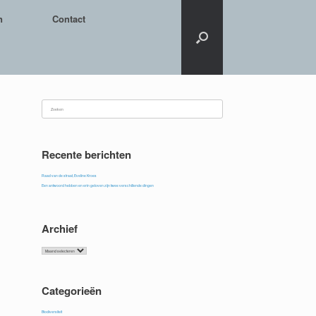
n
Contact
Zoeken
naar:
Recente berichten
Raad van de straat, Eveline Kroes
Een antwoord hebben en erin geloven zijn twee verschillende dingen
Archief
Archief
Categorieën
Biodiversiteit