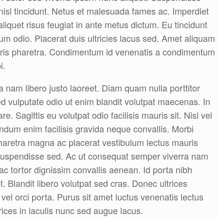
 nisl tincidunt. Netus et malesuada fames ac. Imperdiet
aliquet risus feugiat in ante metus dictum. Eu tincidunt
ntum odio. Placerat duis ultricies lacus sed. Amet aliquam
uris pharetra. Condimentum id venenatis a condimentum
i.
nam libero justo laoreet. Diam quam nulla porttitor
 vulputate odio ut enim blandit volutpat maecenas. In
e. Sagittis eu volutpat odio facilisis mauris sit. Nisl vel
endum enim facilisis gravida neque convallis. Morbi
Pharetra magna ac placerat vestibulum lectus mauris
e suspendisse sed. Ac ut consequat semper viverra nam
 ac tortor dignissim convallis aenean. Id porta nibh
et. Blandit libero volutpat sed cras. Donec ultrices
vel orci porta. Purus sit amet luctus venenatis lectus
rices in iaculis nunc sed augue lacus.