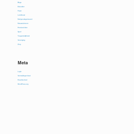
Blogs
Education
Hope
Landbouw
Niet gecategoriseerd
Nieuwsbrieven
Persberichten
Sport
Toegankelijkheid
Vereniging
Zorg
Meta
Login
Vermeldingen feed
Reacties feed
WordPress.org