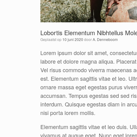
Lobortis Elementum Nibhtellus Mole
Geplaatst op
10 juni 2020
door
A. Denneboom
Lorem ipsum dolor sit amet, consectetur
labore et dolore magna aliqua. Placerat 
Vel risus commodo viverra maecenas accu
est. Elementum sagittis vitae et leo. Ult
ornare massa eget egestas purus viver
accumsan. Tempus egestas sed sed risus
interdum. Quisque egestas diam in arc
nisi porta lorem mollis.
Elementum sagittis vitae et leo duis. Ul
vivamus at augue eget. Nunc eget lorem