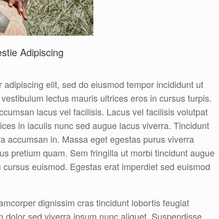
stie Adipiscing
 adipiscing elit, sed do eiusmod tempor incididunt ut
vestibulum lectus mauris ultrices eros in cursus turpis.
msan lacus vel facilisis. Lacus vel facilisis volutpat
rices in iaculis nunc sed augue lacus viverra. Tincidunt
ra accumsan in. Massa eget egestas purus viverra
 pretium quam. Sem fringilla ut morbi tincidunt augue
u cursus euismod. Egestas erat imperdiet sed euismod
lamcorper dignissim cras tincidunt lobortis feugiat
 dolor sed viverra ipsum nunc aliquet. Suspendisse