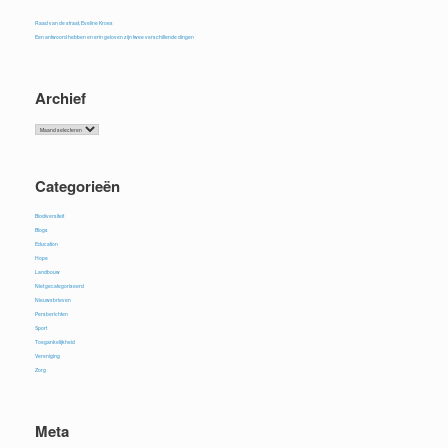
Raad van de straat, Eveline Kroes
Een antwoord hebben en erin geloven zijn twee verschillende dingen
Archief
Archief
Categorieën
Biodiversiteit
Blogs
Education
Hope
Landbouw
Niet gecategoriseerd
Nieuwsbrieven
Persberichten
Sport
Toegankelijkheid
Vereniging
Zorg
Meta