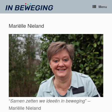
Ga
Menu
naar
de
inhoud
Mariëlle Nieland
“
” –
Samen zetten we ideeën in beweging
Mariëlle Nieland