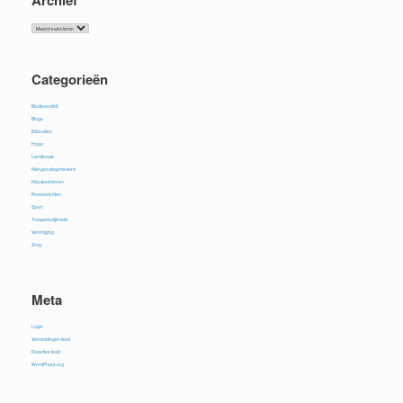
Archief
Categorieën
Biodiversiteit
Blogs
Education
Hope
Landbouw
Niet gecategoriseerd
Nieuwsbrieven
Persberichten
Sport
Toegankelijkheid
Vereniging
Zorg
Meta
Login
Vermeldingen feed
Reacties feed
WordPress.org