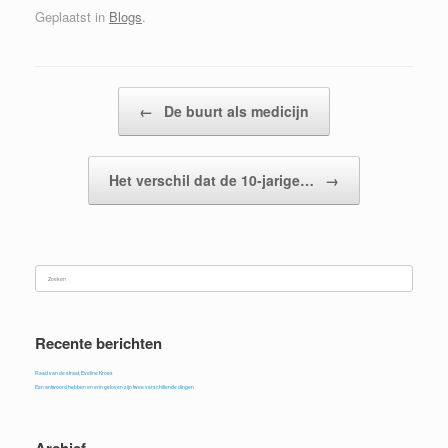
Geplaatst in
Blogs
.
Bericht navigatie
←
De buurt als medicijn
Het verschil dat de 10-jarige…
→
Zoeken
naar:
Recente berichten
Raad van de straat, Eveline Kroes
Een antwoord hebben en erin geloven zijn twee verschillende dingen
Archief