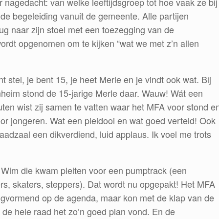
r nagedacht: van welke leeftijdsgroep tot hoe vaak ze bij
de begeleiding vanuit de gemeente. Alle partijen
ug naar zijn stoel met een toezegging van de
ordt opgenomen om te kijken “wat we met z’n allen
stel, je bent 15, je heet Merle en je vindt ook wat. Bij
heim stond de 15-jarige Merle daar. Wauw! Wát een
nuten wist zij samen te vatten waar het MFA voor stond e
oor jongeren. Wat een pleidooi en wat goed verteld! Ook
 raadzaal een dikverdiend, luid applaus. Ik voel me trots
? Wim die kwam pleiten voor een pumptrack (een
ers, skaters, steppers). Dat wordt nu opgepakt! Het MFA
gvormend op de agenda, maar kon met de klap van de
 de hele raad het zo’n goed plan vond. En de