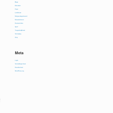
Blogs
Education
Hope
Landbouw
Niet gecategoriseerd
Nieuwsbrieven
Persberichten
Sport
Toegankelijkheid
Vereniging
Zorg
Meta
Login
Vermeldingen feed
Reacties feed
WordPress.org
!