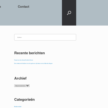
n
Contact
Zoeken
naar:
Recente berichten
Raad van de straat, Eveline Kroes
Een antwoord hebben en erin geloven zijn twee verschillende dingen
Archief
Archief
Categorieën
Biodiversiteit