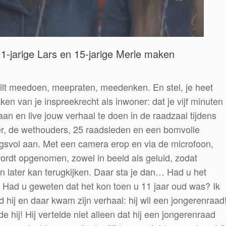
11-jarige Lars en 15-jarige Merle maken
e wilt meedoen, meepraten, meedenken. En stel, je heet
ken van je inspreekrecht als inwoner: dat je vijf minuten
aan en live jouw verhaal te doen in de raadzaal tijdens
r, de wethouders, 25 raadsleden en een bomvolle
ingsvol aan. Met een camera erop en via de microfoon,
wordt opgenomen, zowel in beeld als geluid, zodat
en later kan terugkijken. Daar sta je dan… Had u het
! Had u geweten dat het kon toen u 11 jaar oud was? Ik
 hij en daar kwam zijn verhaal: hij wil een jongerenraad
 hij! Hij vertelde niet alleen dat hij een jongerenraad