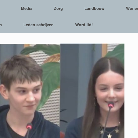
Media
Zorg
Landbouw
Wone
n
Leden schrijven
Word lid!