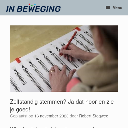
Ga
Menu
naar
de
inhoud
Zelfstandig stemmen? Ja dat hoor en zie
je goed!
Geplaatst op
16 november 2023
door
Robert Stegwee