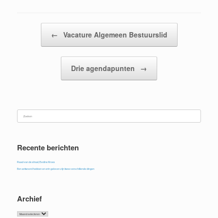
Bericht navigatie
←
Vacature Algemeen Bestuurslid
Drie agendapunten
→
Zoeken
naar:
Recente berichten
Raad van de straat, Eveline Kroes
Een antwoord hebben en erin geloven zijn twee verschillende dingen
Archief
Archief