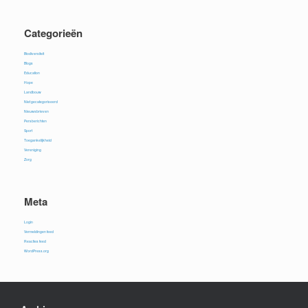
Categorieën
Biodiversiteit
Blogs
Education
Hope
Landbouw
Niet gecategoriseerd
Nieuwsbrieven
Persberichten
Sport
Toegankelijkheid
Vereniging
Zorg
Meta
Login
Vermeldingen feed
Reacties feed
WordPress.org