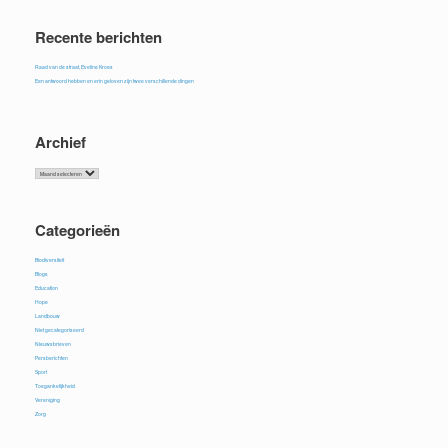
Recente berichten
Raad van de straat, Eveline Kroes
Een antwoord hebben en erin geloven zijn twee verschillende dingen
Archief
Archief
Categorieën
Biodiversiteit
Blogs
Education
Hope
Landbouw
Niet gecategoriseerd
Nieuwsbrieven
Persberichten
Sport
Toegankelijkheid
Vereniging
Zorg