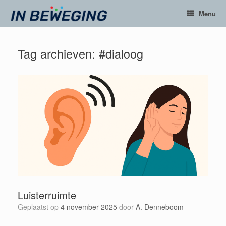
Ga
Menu
naar
de
inhoud
Tag archieven:
#dialoog
Luisterruimte
Geplaatst op
4 november 2025
door
A. Denneboom