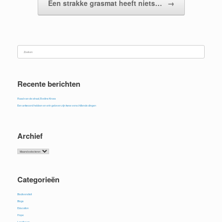
Een strakke grasmat heeft niets…
→
Zoeken
naar:
Recente berichten
Raad van de straat, Eveline Kroes
Een antwoord hebben en erin geloven zijn twee verschillende dingen
Archief
Archief
Categorieën
Biodiversiteit
Blogs
Education
Hope
Landbouw