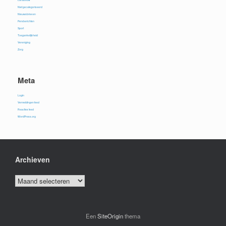
Niet gecategoriseerd
Nieuwsbrieven
Persberichten
Sport
Toegankelijkheid
Vereniging
Zorg
Meta
Login
Vermeldingen feed
Reacties feed
WordPress.org
Archieven
Archieven
Een
SiteOrigin
thema