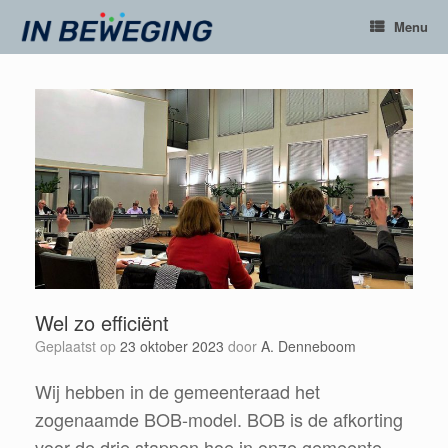
Ga
Menu
naar
de
inhoud
Wel zo efficiënt
Geplaatst op
23 oktober 2023
door
A. Denneboom
Wij hebben in de gemeenteraad het
zogenaamde BOB-model. BOB is de afkorting
voor de drie stappen hoe
in
onze gemeente