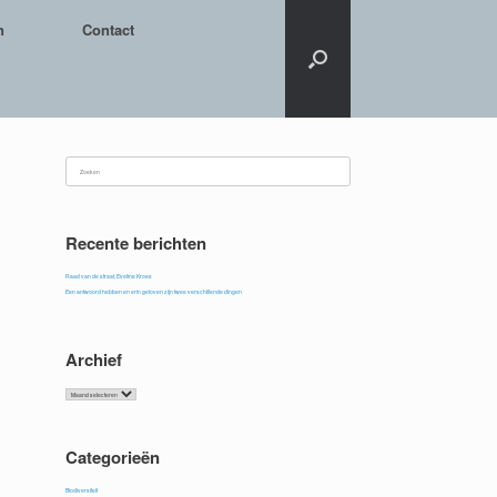
n
Contact
Zoeken
naar:
Recente berichten
Raad van de straat, Eveline Kroes
Een antwoord hebben en erin geloven zijn twee verschillende dingen
Archief
Archief
Categorieën
Biodiversiteit