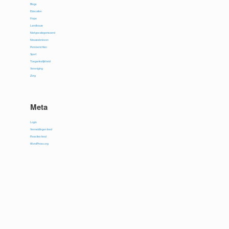
Blogs
Education
Hope
Landbouw
Niet gecategoriseerd
Nieuwsbrieven
Persberichten
Sport
Toegankelijkheid
Vereniging
Zorg
Meta
Login
Vermeldingen feed
Reacties feed
WordPress.org