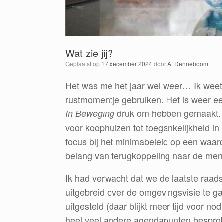
Wat zie jij?
Geplaatst op
17 december 2024
door
A. Denneboom
Het was me het jaar wel weer… Ik weet n
rustmomentje gebruiken. Het is weer e
druk om hebben gemaakt. V
In Beweging
voor koophuizen tot toegankelijkheid in 
focus bij het minimabeleid op een waa
belang van terugkoppeling naar de men
Ik had verwacht dat we de laatste raad
uitgebreid over de omgevingsvisie te g
uitgesteld (daar blijkt meer tijd voor no
heel veel andere agendapunten bespro