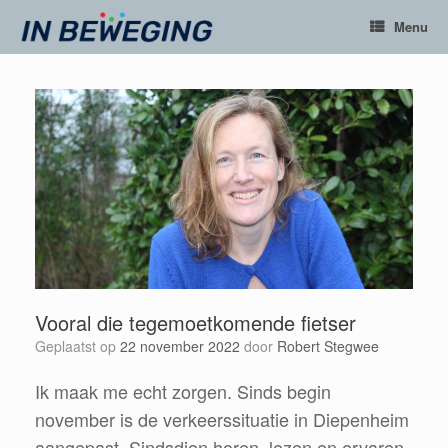
Ga
Menu
naar
de
inhoud
Vooral die tegemoetkomende fietser
Geplaatst op
22 november 2022
door
Robert Stegwee
Ik maak me echt zorgen. Sinds begin
november is de verkeerssituatie in Diepenheim
aangepast. Sindsdien horen, lezen en ervaren