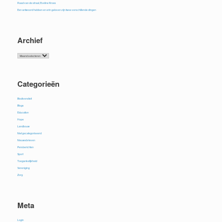
Raad van de straat, Eveline Kroes
Een antwoord hebben en erin geloven zijn twee verschillende dingen
Archief
Archief
Categorieën
Biodiversiteit
Blogs
Education
Hope
Landbouw
Niet gecategoriseerd
Nieuwsbrieven
Persberichten
Sport
Toegankelijkheid
Vereniging
Zorg
Meta
Login