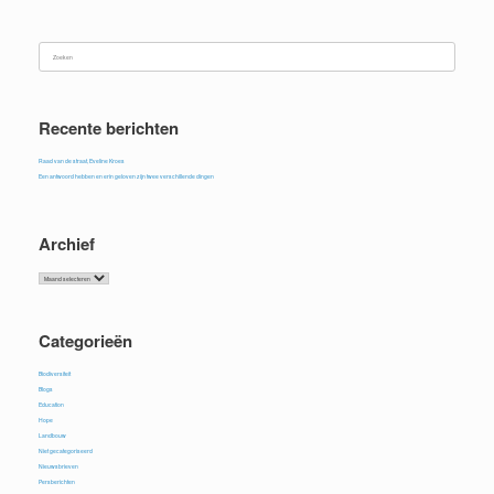
Zoeken
naar:
Recente berichten
Raad van de straat, Eveline Kroes
Een antwoord hebben en erin geloven zijn twee verschillende dingen
Archief
Archief
Categorieën
Biodiversiteit
Blogs
Education
Hope
Landbouw
Niet gecategoriseerd
Nieuwsbrieven
Persberichten