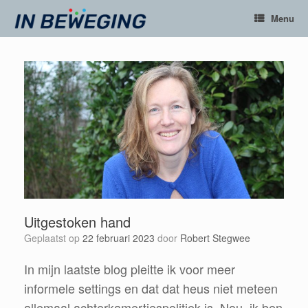
Ga
Menu
naar
de
inhoud
Uitgestoken hand
Geplaatst op
22 februari 2023
door
Robert Stegwee
In mijn laatste blog pleitte ik voor meer
informele settings en dat dat heus niet meteen
allemaal achterkamertjespolitiek is. Nou, ik ben