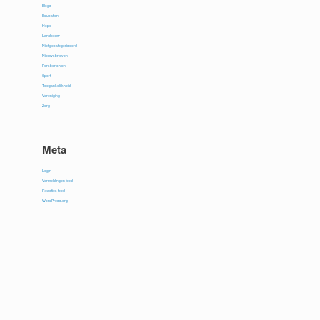
Blogs
Education
Hope
Landbouw
Niet gecategoriseerd
Nieuwsbrieven
Persberichten
Sport
Toegankelijkheid
Vereniging
Zorg
Meta
Login
Vermeldingen feed
Reacties feed
WordPress.org