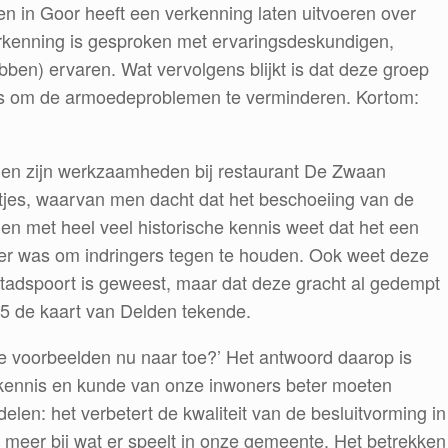
 in Goor heeft een verkenning laten uitvoeren over
rkenning is gesproken met ervaringsdeskundigen,
ben) ervaren. Wat vervolgens blijkt is dat deze groep
 is om de armoedeproblemen te verminderen. Kortom:
lden zijn werkzaamheden bij restaurant De Zwaan
tjes, waarvan men dacht dat het beschoeiing van de
n met heel veel historische kennis weet dat het een
ater was om indringers tegen te houden. Ook weet deze
tadspoort is geweest, maar dat deze gracht al gedempt
5 de kaart van Delden tekende.
die voorbeelden nu naar toe?’ Het antwoord daarop is
de kennis en kunde van onze inwoners beter moeten
elen: het verbetert de kwaliteit van de besluitvorming in
meer bij wat er speelt in onze gemeente. Het betrekken