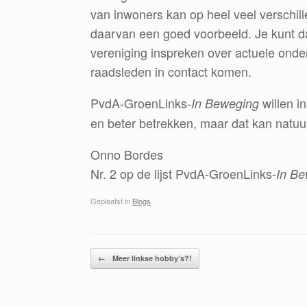
van inwoners kan op heel veel verschil
daarvan een goed voorbeeld. Je kunt d
vereniging inspreken over actuele onde
raadsleden in contact komen.
PvdA-GroenLinks-
willen i
In Beweging
en beter betrekken, maar dat kan natuurl
Onno Bordes
Nr. 2 op de lijst PvdA-GroenLinks-
In Be
Geplaatst in
Blogs
.
Bericht navigatie
←
Meer linkse hobby’s?!