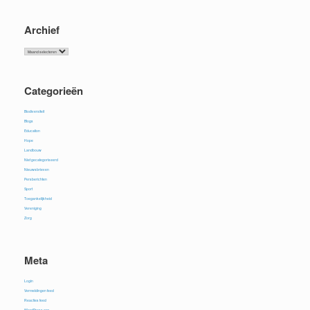
Archief
Archief
Categorieën
Biodiversiteit
Blogs
Education
Hope
Landbouw
Niet gecategoriseerd
Nieuwsbrieven
Persberichten
Sport
Toegankelijkheid
Vereniging
Zorg
Meta
Login
Vermeldingen feed
Reacties feed
WordPress.org