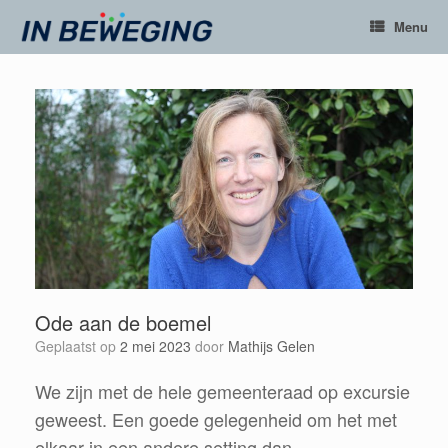
Ga
Menu
naar
de
inhoud
Ode aan de boemel
Geplaatst op
2 mei 2023
door
Mathijs Gelen
We zijn met de hele gemeenteraad op excursie
geweest. Een goede gelegenheid om het met
elkaar in een andere setting dan