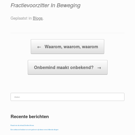
Fractievoorzitter In Beweging
Geplaatst in
Blogs
.
Bericht navigatie
←
Waarom, waarom, waarom
Onbemind maakt onbekend?
→
Zoeken
naar:
Recente berichten
Raad van de straat, Eveline Kroes
Een antwoord hebben en erin geloven zijn twee verschillende dingen