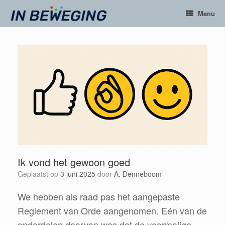
Ga
Menu
naar
de
inhoud
Ik vond het gewoon goed
Geplaatst op
3 juni 2025
door
A. Denneboom
We hebben als raad pas het aangepaste
Reglement van Orde aangenomen. Eén van de
onderdelen daarvan was dat de voormalige