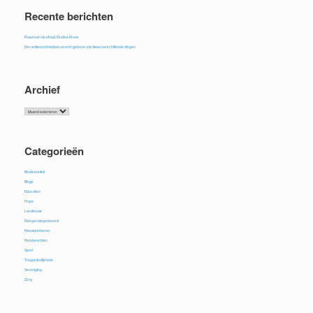
Recente berichten
Raad van de straat, Eveline Kroes
Een antwoord hebben en erin geloven zijn twee verschillende dingen
Archief
Archief
Categorieën
Biodiversiteit
Blogs
Education
Hope
Landbouw
Niet gecategoriseerd
Nieuwsbrieven
Persberichten
Sport
Toegankelijkheid
Vereniging
Zorg