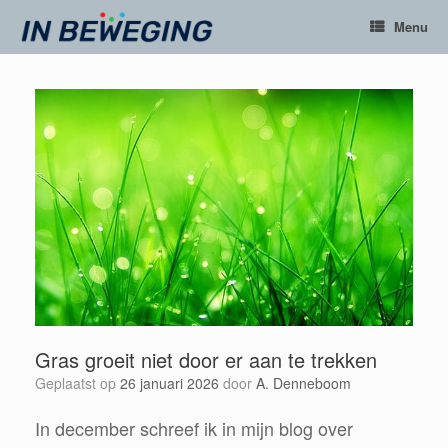
Ga
Menu
naar
de
inhoud
Gras groeit niet door er aan te trekken
Geplaatst op
26 januari 2026
door
A. Denneboom
In december schreef ik in mijn blog over