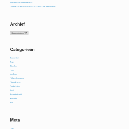
Raad van de straat, Eveline Kroes
Een antwoord hebben en erin geloven zijn twee verschillende dingen
Archief
Archief
Categorieën
Biodiversiteit
Blogs
Education
Hope
Landbouw
Niet gecategoriseerd
Nieuwsbrieven
Persberichten
Sport
Toegankelijkheid
Vereniging
Zorg
Meta
Login