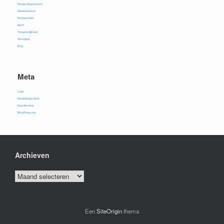
Niet gecategoriseerd
Nieuwsbrieven
Persberichten
Sport
Toegankelijkheid
Vereniging
Zorg
Meta
Login
Vermeldingen feed
Reacties feed
WordPress.org
Archieven
Archieven
Een
SiteOrigin
thema