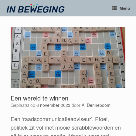
Ga
Menu
naar
de
inhoud
Een wereld te winnen
Geplaatst op
6 november 2023
door
A. Denneboom
Een ‘raadscommunicatieadviseur’. Pfoei,
politiek zit vol met mooie scrabblewoorden en
dit is er weer zo eentje. Maar ik werd wel