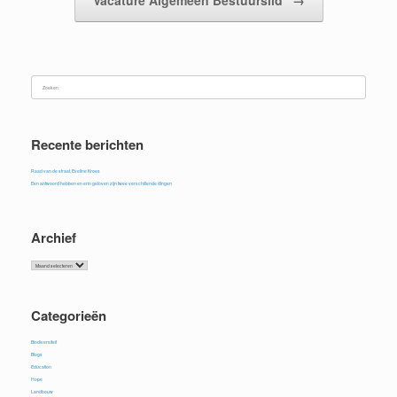
Vacature Algemeen Bestuurslid
→
Zoeken
naar:
Recente berichten
Raad van de straat, Eveline Kroes
Een antwoord hebben en erin geloven zijn twee verschillende dingen
Archief
Archief
Categorieën
Biodiversiteit
Blogs
Education
Hope
Landbouw