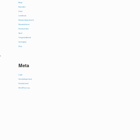
Blogs
Education
Hope
Landbouw
Niet gecategoriseerd
Nieuwsbrieven
Persberichten
Sport
Toegankelijkheid
Vereniging
Zorg
.
Meta
Login
Vermeldingen feed
Reacties feed
WordPress.org