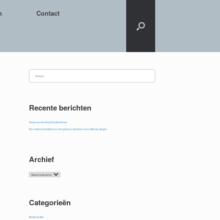
n
Contact
Zoeken
naar:
Recente berichten
Raad van de straat, Eveline Kroes
Een antwoord hebben en erin geloven zijn twee verschillende dingen
Archief
Archief
Categorieën
Biodiversiteit