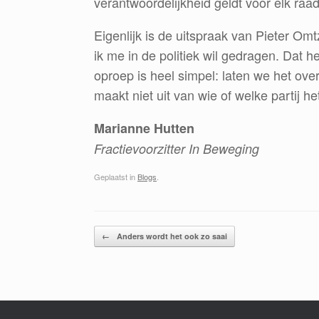
verantwoordelijkheid geldt voor elk raad
Eigenlijk is de uitspraak van Pieter Omt
ik me in de politiek wil gedragen. Dat 
oproep is heel simpel: laten we het ov
maakt niet uit van wie of welke partij he
Marianne Hutten
Fractievoorzitter In Beweging
Geplaatst in
Blogs
.
Bericht navigatie
←
Anders wordt het ook zo saai