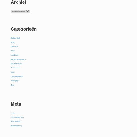
Archief
Archief
Categorieën
Biodiversiteit
Blogs
Education
Hope
Landbouw
Niet gecategoriseerd
Nieuwsbrieven
Persberichten
Sport
Toegankelijkheid
Vereniging
Zorg
Meta
Login
Vermeldingen feed
Reacties feed
WordPress.org