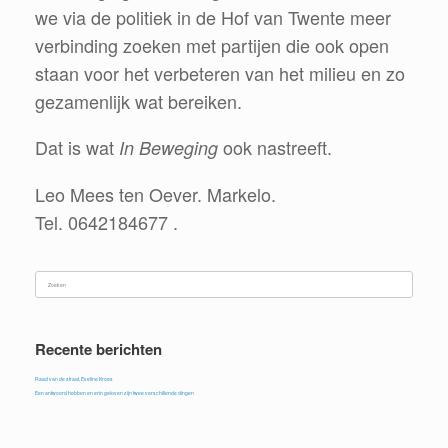
we via de politiek in de Hof van Twente meer
verbinding zoeken met partijen die ook open
staan voor het verbeteren van het milieu en zo
gezamenlijk wat bereiken.
Dat is wat
ook nastreeft.
In Beweging
Leo Mees ten Oever. Markelo.
Tel.
0642184677
.
Zoeken
naar:
Recente berichten
Raad van de straat, Eveline Kroes
Een antwoord hebben en erin geloven zijn twee verschillende dingen