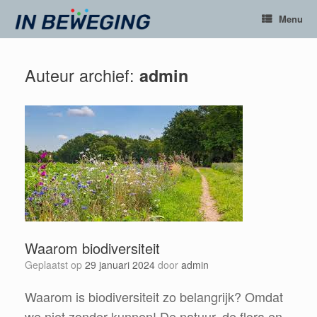
Ga
Menu
naar
de
inhoud
Auteur archief:
admin
Waarom biodiversiteit
Geplaatst op
29 januari 2024
door
admin
Waarom is biodiversiteit zo belangrijk? Omdat
we niet zonder kunnen! De natuur, de flora en